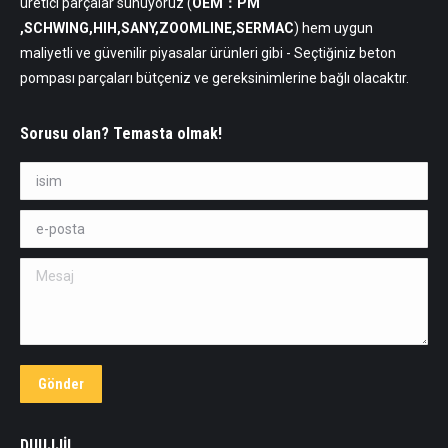
üretici parçalar sunuyoruz (
OEM：PM
,SCHWING,HIH,SANY,ZOOMLINE,SERMAC
) hem uygun
maliyetli ve güvenilir piyasalar ürünleri gibi - Seçtiğiniz beton
pompası parçaları bütçeniz ve gereksinimlerine bağlı olacaktır.
Sorusu olan? Temasta olmak!
isim *
e-posta *
Mesaj
Gönder
DUUJJİL