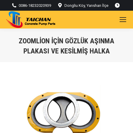
0086-18232020939
Dongliu Köy, Yanshan İlçe
ZOOMLION IÇIN GÖZLÜK AŞINMA
PLAKASI VE KESILMIŞ HALKA
Buradasınız: