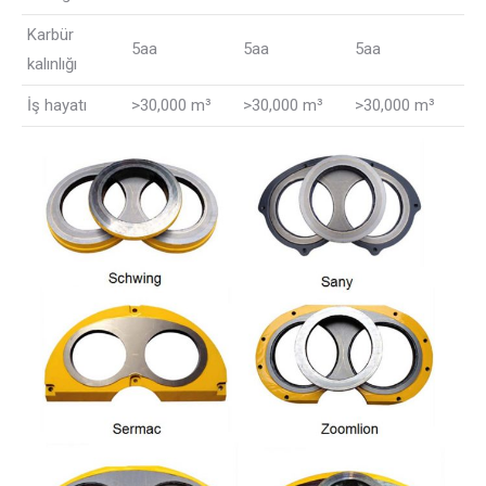
Karbür
5aa
5aa
5aa
kalınlığı
İş hayatı
>30,000 m³
>30,000 m³
>30,000 m³