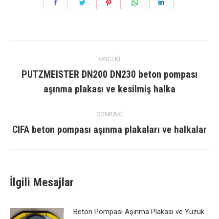
Paylaş
Paylaş
Paylaş
Paylaş
Paylaş
Facebook
heyecan
pinterest
Naber
LinkedIn
navigasyon
ÖNCEKI
gönderisi
PUTZMEISTER DN200 DN230 beton pompası
Önceki
aşınma plakası ve kesilmiş halka
yazı:
SONRAKI
CIFA beton pompası aşınma plakaları ve halkalar
Sonraki
mesaj:
İlgili Mesajlar
Beton Pompası Aşınma Plakası ve Yüzük