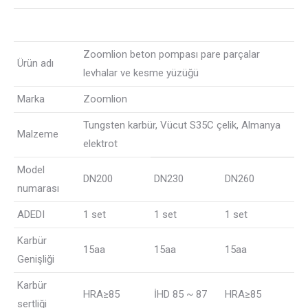
Zoomlion beton pompası pare parçalar
Ürün adı
levhalar ve kesme yüzüğü
Marka
Zoomlion
Tungsten karbür, Vücut S35C çelik, Almanya
Malzeme
elektrot
Model
DN200
DN230
DN260
numarası
ADEDI
1 set
1 set
1 set
Karbür
15aa
15aa
15aa
Genişliği
Karbür
HRA≥85
İHD 85 ~ 87
HRA≥85
sertliği