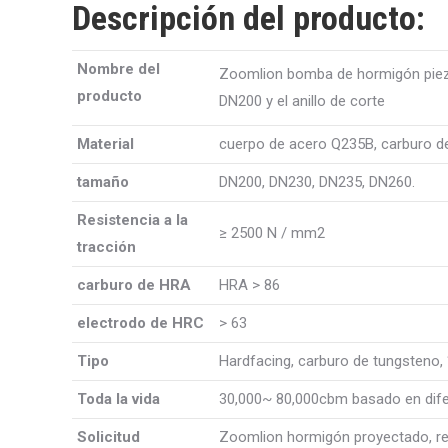
Descripción del producto:
Nombre del
Zoomlion bomba de hormigón pieza
producto
DN200 y el anillo de corte
Material
cuerpo de acero Q235B, carburo d
tamaño
DN200, DN230, DN235, DN260.
Resistencia a la
≥ 2500 N / mm2
tracción
carburo de HRA
HRA
> 86
electrodo de HRC
> 63
Tipo
Hardfacing, carburo de tungsteno,
Toda la vida
30,000~ 80,000cbm basado en dife
Solicitud
Zoomlion hormigón proyectado, r