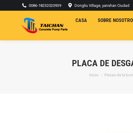
0086-18232020939
Dongliu Village, yanshan Ciudad
CASA
SOBRE NOSOTRO
PLACA DE DESG
Estás aquí:
Inicio
Piezas de la bo