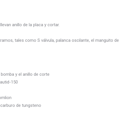
van anillo de la placa y cortar.
mos, tales como S válvula, palanca oscilante, el manguito de
 bomba y el anillo de corte
Vautid-150
omlion
e carburo de tungsteno