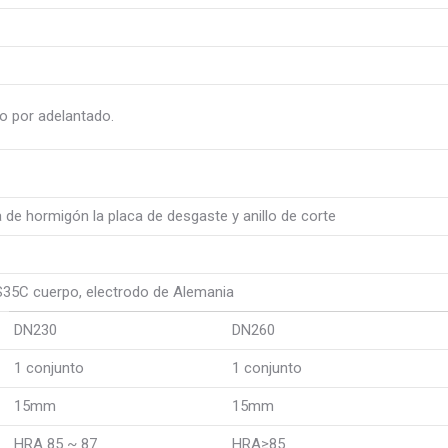
go por adelantado.
de hormigón la placa de desgaste y anillo de corte
S35C cuerpo, electrodo de Alemania
DN230
DN260
1 conjunto
1 conjunto
15mm
15mm
HRA 85 ~ 87
HRA≥85