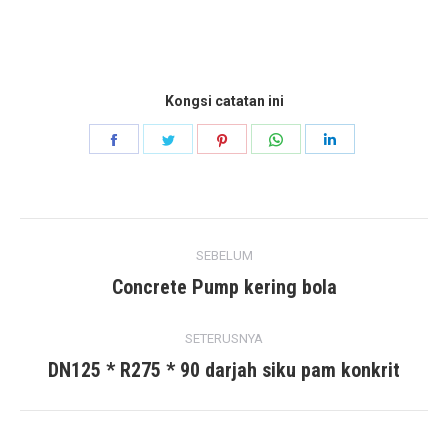
Kongsi catatan ini
Kongsikan
Kongsikan
Kongsikan
Kongsikan
Kongsikan
Facebook
Twitter
Pinterest
WhatsApp
LinkedIn
Post
SEBELUM
navigation
Concrete Pump kering bola
Previous
post:
SETERUSNYA
DN125 * R275 * 90 darjah siku pam konkrit
Next
post: