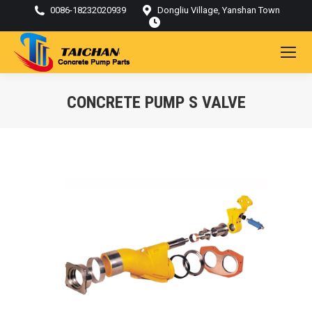
0086-18232020939
Dongliu Village, Yanshan Town
CONCRETE PUMP S VALVE
Kamu di sini: