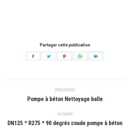
Partager cette publication
Partager
Partager
Partager
Partager
Partager
sur
sur
sur
sur
sur
Facebook
Gazouillement
Pinterest
WhatsApp
LinkedIn
Navigation
PRÉCÉDENT
article
Pompe à béton Nettoyage balle
Article
précédent
:
SUIVANT
DN125 * R275 * 90 degrés coude pompe à béton
Article