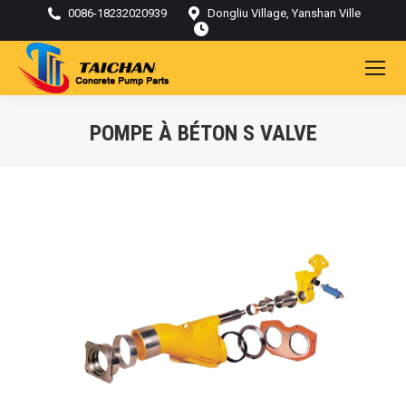
0086-18232020939
Dongliu Village, Yanshan Ville
POMPE À BÉTON S VALVE
Vous êtes ici :