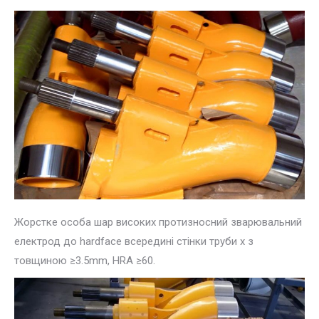
Жорстке особа шар високих протизносний зварювальний
електрод до hardface всередині стінки труби х з
товщиною ≥3.5mm, HRA ≥60.