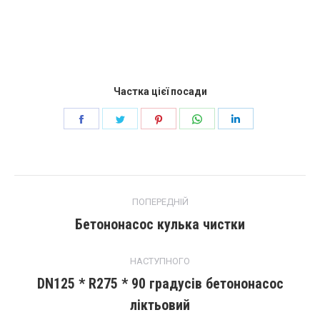
Частка цієї посади
Поділіться
Поділіться
Поділіться
Поділіться
Поділіться
далі
далі
далі
далі
далі
facebook
щебет
Pinterest
WhatsApp
LinkedIn
повідомлення
ПОПЕРЕДНІЙ
навігації
Бетононасос кулька чистки
Попередній
пост:
НАСТУПНОГО
DN125 * R275 * 90 градусів бетононасос
Наступний
ліктьовий
запис: