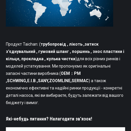
Продукт Taichan: (
трубопровід
, лікоть ,затиск
з'єднувальний , гумовий шланг , поршень , знос пластини і
кільце, прокладка , кулька чистки
)для всіх різних ринків і
моделей устаткування. Ми пропонуємо як оригінальні
запасні частини виробника (
OEM：PM
,SCHWING,Е.І.В.,SANY,ZOOMLINE,SERMAC
) а також
економічно ефективні та надійні ринки продукції - конкретні
деталі насоса, які ви вибираєте, будуть залежати від вашого
бюджету і вимог.
Які-небудь питання? Налагодити зв'язок!
ім'я *