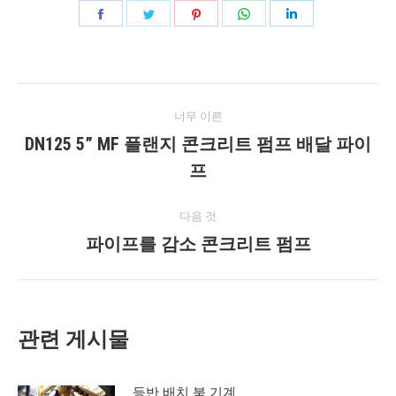
공
공
공
공
공
유
유
유
유
유
페
지
고
WhatsApp
링
게
이
저
객
에
크
너무 이른
스
귀
센
드
시
DN125 5” MF 플랜지 콘크리트 펌프 배달 파이
북
다
터
인
이
프
물
전
게
네
다음 것
시
파이프를 감소 콘크리트 펌프
다
비
물:
음
게
게
시
이
관련 게시물
물:
션
등반 배치 붐 기계