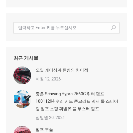
수
색:
최근 게시물
오일 케이싱과 튜빙의 차이점
이월 12, 2026
좋은 Schwing Hypro 7560C 워터 펌프
10011294 수리 키트 콘크리트 믹서 롤 스티어
링 펌프 소형 휘발유 물 부스터 펌프
십일월 20, 2021
펌프 부품