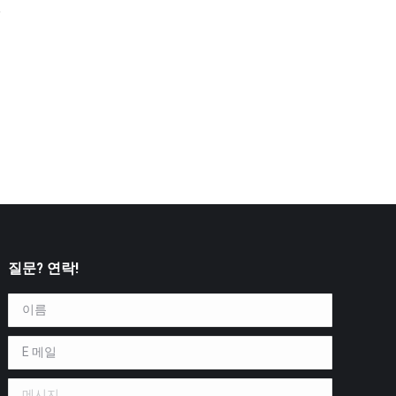
질문? 연락!
이름 *
E 메일 *
메시지