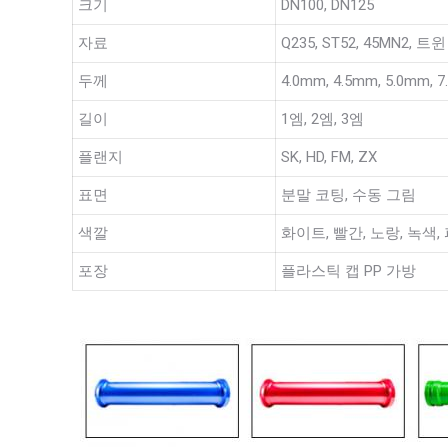
크기
DN100, DN125
자료
Q235, ST52, 45MN2, 트
두께
4.0mm, 4.5mm, 5.0mm, 
길이
1엠, 2엠, 3엠
플랜지
SK, HD, FM, ZX
표면
분말 코팅, 수동 그림
색깔
화이트, 빨간, 노랑, 녹색,
포장
플라스틱 캡 PP 가방