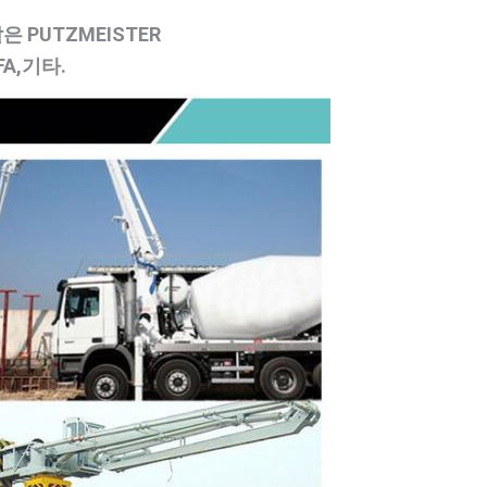
은 PUTZMEISTER
IFA,기타.