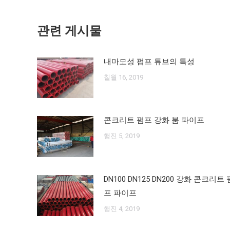
게
네
시
관련 게시물
물:
비
게
내마모성 펌프 튜브의 특성
칠월 16, 2019
이
션
콘크리트 펌프 강화 붐 파이프
행진 5, 2019
DN100 DN125 DN200 강화 콘크리트 
프 파이프
행진 4, 2019