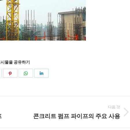
게시물을 공유하기
공
공
공
공
유
유
유
유
지
고
WhatsApp
링
저
객
에
크
다음 것
귀
센
드
프
콘크리트 펌프 파이프의 주요 사용
다
다
터
인
음