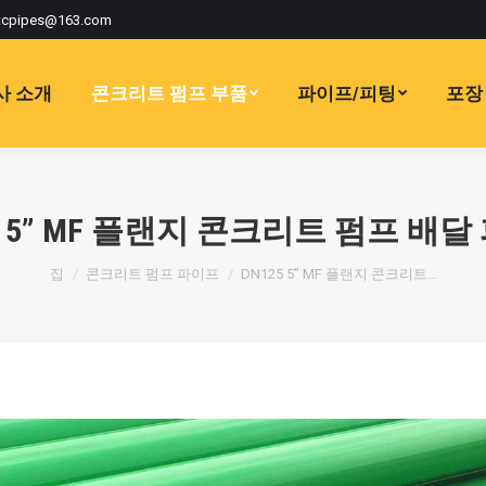
tcpipes@163.com
사 소개
콘크리트 펌프 부품
파이프/피팅
포장 
5 5” MF 플랜지 콘크리트 펌프 배
현재:
집
콘크리트 펌프 파이프
DN125 5” MF 플랜지 콘크리트…