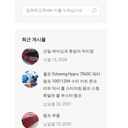
수
색:
최근 게시물
오일 케이싱과 튜빙의 차이점
이월 12, 2026
좋은 Schwing Hypro 7560C 워터
펌프 10011294 수리 키트 콘크
리트 믹서 롤 스티어링 펌프 소형
휘발유 물 부스터 펌프
십일월 20, 2021
펌프 부품
십일월 10, 2020