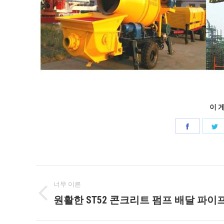
이 
공
유
페
게
이
너무 이른
스
시
원활한 ST52 콘크리트 펌프 배달 파이
이
북
전
물