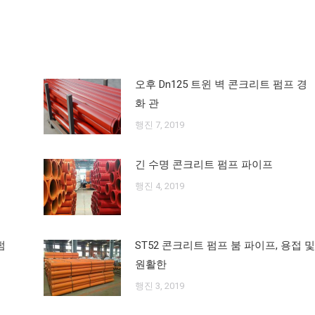
게
시
물:
오후 Dn125 트윈 벽 콘크리트 펌프 경
화 관
행진 7, 2019
긴 수명 콘크리트 펌프 파이프
행진 4, 2019
펌
ST52 콘크리트 펌프 붐 파이프, 용접 및
원활한
행진 3, 2019