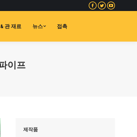
페
지
유
이
저
튜
스
귀
브
& 관 재료
뉴스
접촉
북
다
페
페
페
이
이
이
지
지
지
가
달 파이프
가
가
새
새
새
창
창
창
에
에
에
서
서
서
열
열
열
립
립
립
니
니
니
다
다
다
제작품