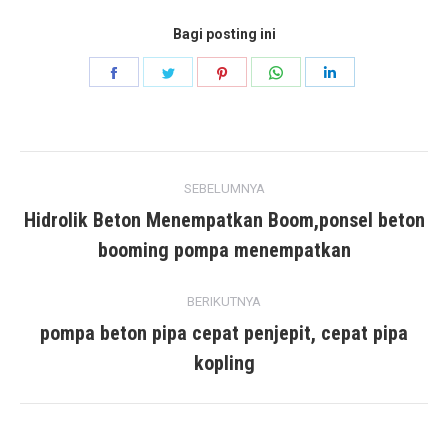
Bagi posting ini
Bagikan
Bagikan
Bagikan
Bagikan
Bagikan
di
di
di
di
di
Facebook
Kericau
pinterest
Ada
LinkedIn
posting
apa
SEBELUMNYA
navigasi
Hidrolik Beton Menempatkan Boom,ponsel beton
posting
booming pompa menempatkan
sebelumnya:
BERIKUTNYA
pompa beton pipa cepat penjepit, cepat pipa
posting
kopling
berikutnya: