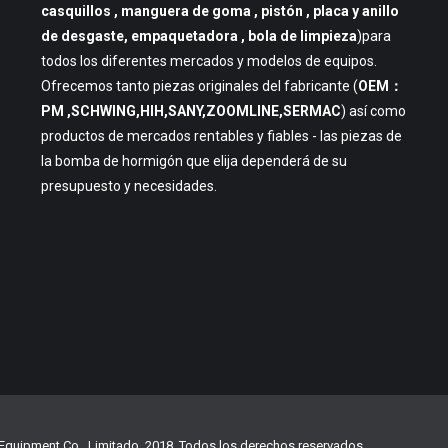
casquillos , manguera de goma , pistón , placa y anillo
de desgaste, empaquetadora , bola de limpieza
)para
todos los diferentes mercados y modelos de equipos.
Ofrecemos tanto piezas originales del fabricante (
OEM：
PM ,SCHWING,HIH,SANY,ZOOMLINE,SERMAC
) así como
productos de mercados rentables y fiables - las piezas de
la bomba de hormigón que elija dependerá de su
presupuesto y necesidades.
quipment Co., Limitado. 2018. Todos los derechos reservados.