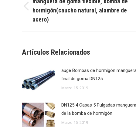
manguera de goma flexible, bomba de
hormigón(caucho natural, alambre de
Publicación
publicaciones
anterior:
acero)
Artículos Relacionados
auge Bombas de hormigón manguer
final de goma DN125
Marzo 15, 2019
DN125 4 Capas 5 Pulgadas manguer
de la bomba de hormigón
Marzo 15, 2019