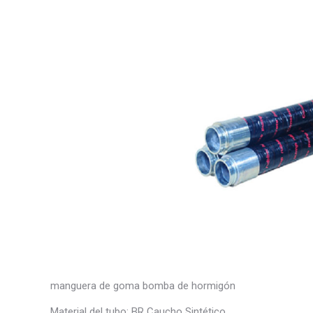
manguera de goma bomba de hormigón
Material del tubo: BR Caucho Sintético