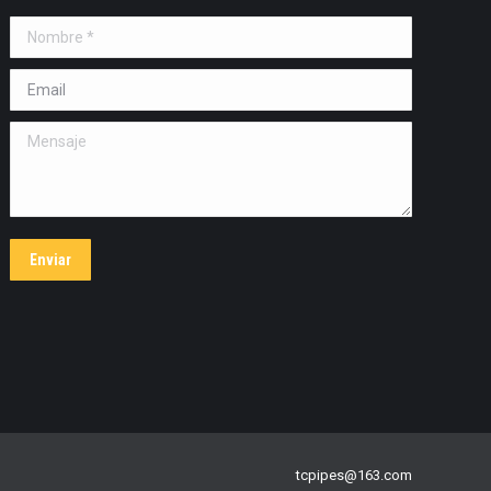
Nombre *
Email *
Mensaje
Enviar
tcpipes@163.com