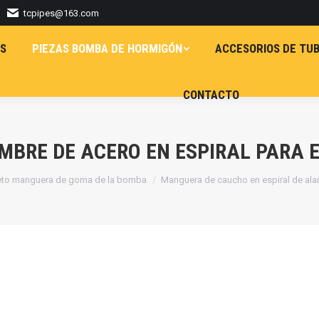
tcpipes@163.com
S
PIEZAS BOMBA DE HORMIGÓN
ACCESORIOS DE TUB
CONTACTO
BRE DE ACERO EN ESPIRAL PARA 
eto manguera de goma de la bomba
Manguera de caucho en espiral de al