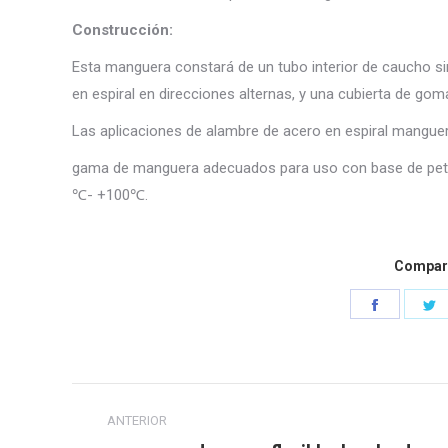
Construcción:
Esta manguera constará de un tubo interior de caucho sin
en espiral en direcciones alternas, y una cubierta de goma 
Las aplicaciones de alambre de acero en espiral manguera
gama de manguera adecuados para uso con base de petról
℃- +100℃.
Compart
Comparti
C
en
e
Faceboo
G
Navegación
ANTERIOR
entre