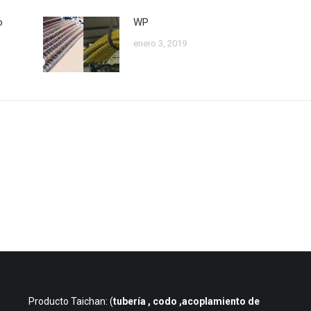
o
WP
enero 3, 2019
Producto Taichan: (
tubería
, codo ,acoplamiento de