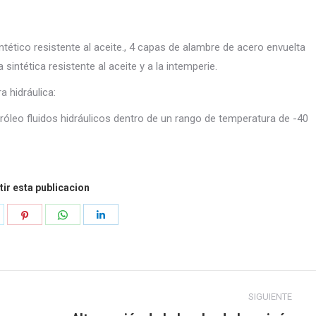
tético resistente al aceite., 4 capas de alambre de acero envuelta
sintética resistente al aceite y a la intemperie.
 hidráulica:
eo fluidos hidráulicos dentro de un rango de temperatura de -40
ir esta publicacion
r
ompartir
Compartir
Compartir
Compartir
n
en
en
en
k
orjeo
Pinterest
WhatsApp
LinkedIn
SIGUIENTE