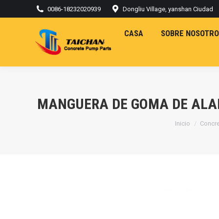
0086-18232020939
Dongliu Village, yanshan Ciudad
CASA
SOBRE NOSOTRO
MANGUERA DE GOMA DE ALAM
Estás aquí:
Inicio
Concr