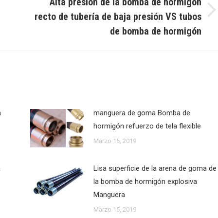
Alta presión de la bomba de hormigón
recto de tubería de baja presión VS tubos
Publicación
siguiente:
de bomba de hormigón
a
manguera de goma Bomba de
hormigón refuerzo de tela flexible
Marzo 15, 2019
a
Lisa superficie de la arena de goma de
la bomba de hormigón explosiva
Manguera
Marzo 15, 2019