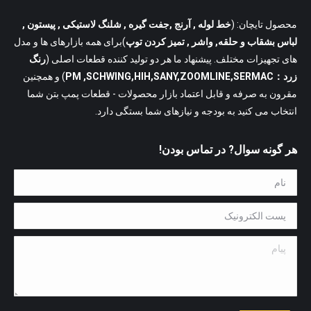
محصول تایچان: (
خط لوله
, آرنج ,جفت گیره , شلنگ لاستیکی , پیستون ,
لباس بشقاب و حلقه, واشر , تمیز کردن توپ
)برای همه بازارهای ها و مدل
های تجهیزات مختلف. پیشنهاد ما هر دو تولید کننده قطعات اصلی (
رنگ
زرد：PM ,SCHWING,HIH,SANY,ZOOMLINE,SERMAC
) و همچنین
مقرون به صرفه و قابل اعتماد بازار محصولات - قطعات پمپ بتن شما
انتخاب می کنید به بودجه و نیازهای شما بستگی دارد.
هر گونه سوال? در تماس بودن!
نام *
پست الکترونیک *
پیام