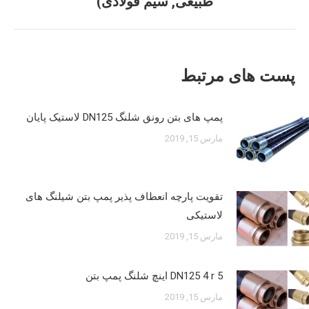
طبیعی, سیم فولادی)
قبلی:
پست های مرتبط
پمپ های بتن رونق شلنگ DN125 لاستیک پایان
مارس 15, 2019
تقویت پارچه انعطاف پذیر پمپ بتن شیلنگ های
لاستیکی
مارس 15, 2019
DN125 4 r 5 اینچ شلنگ پمپ بتن
مارس 15, 2019