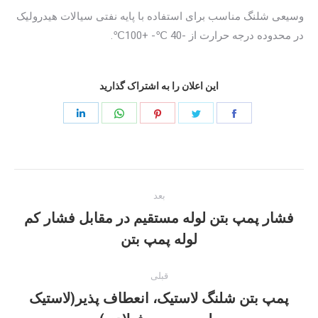
وسیعی شلنگ مناسب برای استفاده با پایه نفتی سیالات هیدرولیک
در محدوده درجه حرارت از -40 ℃- +100℃.
این اعلان را به اشتراک گذارید
به
به
به
به
به
اشتراک
اشتراک
اشتراک
اشتراک
اشتراک
بگذارید
بگذارید
بگذارید
بگذارید
بگذارید
ناوبری
فیس
توییتر
پینترست
واتساپ
لینک
بعد
بوک
نوشته
فشار پمپ بتن لوله مستقیم در مقابل فشار کم
نوشته
لوله پمپ بتن
بعدی:
قبلی
پمپ بتن شلنگ لاستیک، انعطاف پذیر(لاستیک
پست