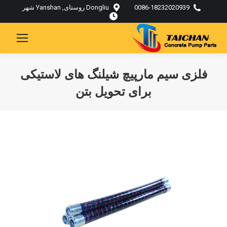
0086-18232020939
Dongliu روستای, Yanshan شهر
فلزی سیم مارپیچ شیلنگ های لاستیکی
برای تحویل بتن
تو اینجایی: