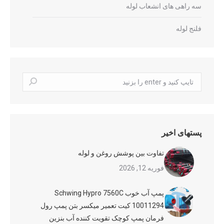
سه راهی های انشعاب لوله
فلنج لوله
جستجو
کردن:
پستهای اخیر
تفاوت بین پوشش روغن و لوله
فوریه 12, 2026
پمپ آب خوب Schwing Hypro 7560C
10011294 کیت تعمیر میکسر بتن پمپ رول
فرمان پمپ کوچک تقویت کننده آب بنزین