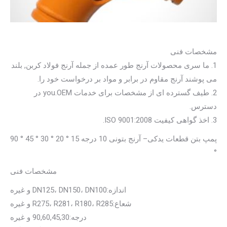
مشخصات فنی
1. ما سری محصولات آرنج طور عمده از جمله آرنج فولاد کربن, بلند
می پوشند آرنج مقاوم در برابر و مواد بر درخواست خود را.
2. طیف گسترده ای از مشخصات برای خدمات you.OEM در
دسترس.
3. اخذ گواهی کیفیت ISO 9001:2008.
پمپ بتن قطعات یدکی– آرنج بتونی 10 درجه 15 ° 20 ° 30 ° 45 ° 90
°
مشخصات فنی
اندازه:DN125، DN150، DN100 و غیره
شعاع:R275، R281، R180، R285 و غیره
درجه:90,60,45,30 و غیره