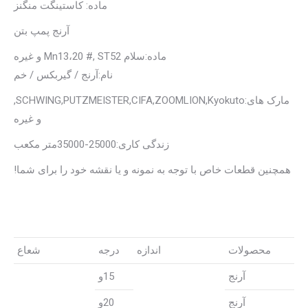
ماده: کاستینگت منگنز
آرنج پمپ بتن
ماده:سلام Mn13،20 #, ST52 و غیره
نام:آرنج / گیربکس / خم
مارک های:SCHWING,PUTZMEISTER,CIFA,ZOOMLION,Kyokuto,
و غیره
زندگی کاری:25000-35000متر مکعب
همچنین قطعات خاص با توجه به نمونه و یا نقشه خود را برای شما!
محصولات
اندازه
درجه
شعاع
آرنج
15و
آرنج
20و