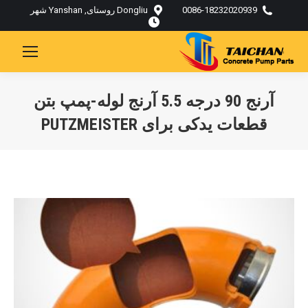
0086-18232020939
Dongliu روستای, Yanshan شهر
آرنج 90 درجه 5.5 آرنج لوله-پمپ بتن
قطعات یدکی برای PUTZMEISTER
تو اینجایی: