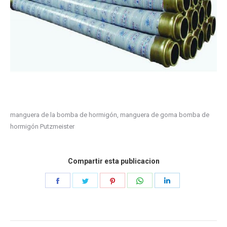
manguera de la bomba de hormigón, manguera de goma bomba de
hormigón Putzmeister
Compartir esta publicacion
Compartir
Compartir
Compartir
Compartir
Compartir
en
en
en
en
en
Facebook
Gorjeo
Pinterest
WhatsApp
LinkedIn