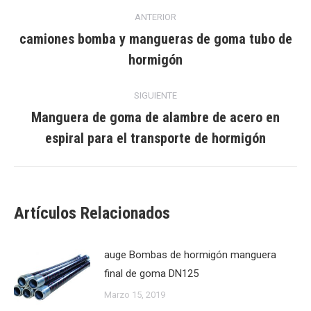
Navegación
ANTERIOR
entre
camiones bomba y mangueras de goma tubo de
Publicación
hormigón
publicaciones
anterior:
SIGUIENTE
Manguera de goma de alambre de acero en
Publicación
espiral para el transporte de hormigón
siguiente:
Artículos Relacionados
auge Bombas de hormigón manguera
final de goma DN125
Marzo 15, 2019