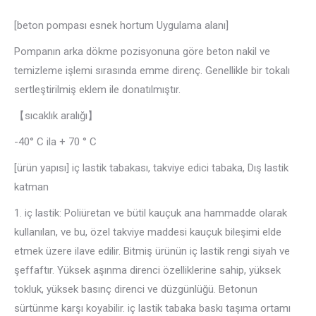
[beton pompası esnek hortum Uygulama alanı]
Pompanın arka dökme pozisyonuna göre beton nakil ve
temizleme işlemi sırasında emme direnç. Genellikle bir tokalı
sertleştirilmiş eklem ile donatılmıştır.
【sıcaklık aralığı】
-40° C ila + 70 ° C
[ürün yapısı] iç lastik tabakası, takviye edici tabaka, Dış lastik
katman
1. iç lastik: Poliüretan ve bütil kauçuk ana hammadde olarak
kullanılan, ve bu, özel takviye maddesi kauçuk bileşimi elde
etmek üzere ilave edilir. Bitmiş ürünün iç lastik rengi siyah ve
şeffaftır. Yüksek aşınma direnci özelliklerine sahip, yüksek
tokluk, yüksek basınç direnci ve düzgünlüğü. Betonun
sürtünme karşı koyabilir. iç lastik tabaka baskı taşıma ortamı