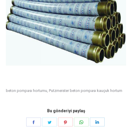
beton pompası hortumu, Putzmeister beton pompası kauçuk hortum
Bu gönderiyi paylaş
Paylaş
Paylaş
Paylaş
Paylaş
Paylaş
Facebook
heyecan
pinterest
Naber
LinkedIn