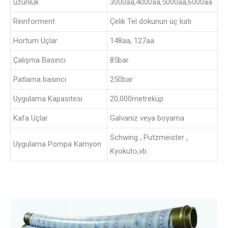
uzunluk
3000aa,4000aa,5000aa,6000aa
Reinforment
Çelik Tel dokunun üç katı
Hortum Uçlar
148aa, 127aa
Çalışma Basıncı
85bar
Patlama basıncı
250bar
Uygulama Kapasitesi
20,000metreküp
Kafa Uçlar
Galvaniz veya boyama
Schwing , Putzmeister ,
Uygulama Pompa Kamyon
Kyokuto,vb.