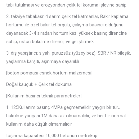
tabi tutulması ve erozyondan çelik tel koruma işlevine sahip.
2, takviye tabakası: 4 sarım çelik tel katmanlar, Bakır kaplama
hortumu ile özel bakır tel örgülü, çalışma basıncı olduğunu
dayanacak 3-4 sıradan hortum kez, yüksek basınç direncine
sahip, üstün bükülme direnci, ve geliştirmek.
3, dış yapıştırıcı: siyah, pürüzsüz (yüzey bez), SBR / NR bileşik,
yaşlanma karşıtı, aşınmaya dayanıklı.
[beton pompası esnek hortum malzemesi]
Doğal kauçuk + Çelik tel dokuma
[Kullanım basıncı teknik parametreler]
1. 125Kullanım basınç 4MPa geçmemelidir yaygın bir tür,,
bükülme yarıçapı 1M daha az olmamalıdır, ve her bir normal
kullanım daha düşük olmamalıdır.
taşınma kapasitesi 10,000 betonun metreküp.