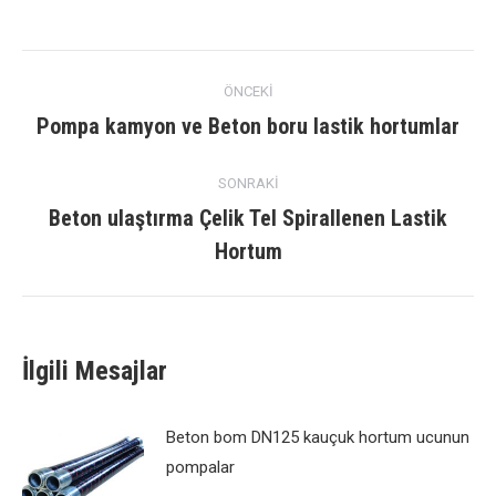
navigasyon
ÖNCEKI
gönderisi
Pompa kamyon ve Beton boru lastik hortumlar
Önceki
yazı:
SONRAKI
Beton ulaştırma Çelik Tel Spirallenen Lastik
Sonraki
Hortum
mesaj:
İlgili Mesajlar
Beton bom DN125 kauçuk hortum ucunun
pompalar