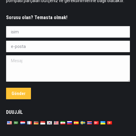
pompası parçaları bütçeniz ve gereksinimlerine bağlı olacaktır.
Sorusu olan? Temasta olmak!
isim *
e-posta *
Mesaj
Gönder
DUUJJİL