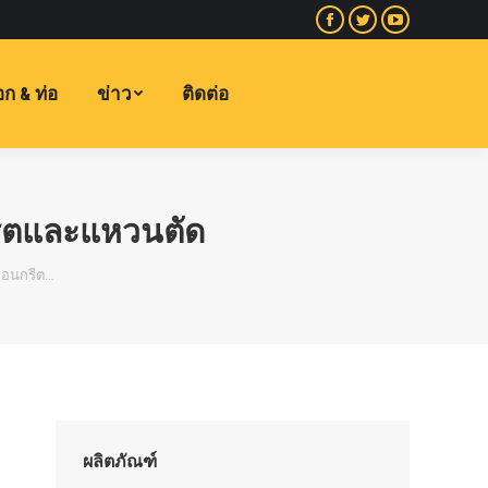
Facebook
พูด
YouTube
หน้า
เบา
หน้า
เปิด
และ
เปิด
ก & ท่อ
ข่าว
ติดต่อ
ใน
รวดเร็ว
ใน
หน้าต่าง
หน้า
หน้าต่าง
ใหม่
เปิด
ใหม่
ใน
รีตและแหวนตัด
หน้าต่าง
ใหม่
คอนกรีต…
ผลิตภัณฑ์