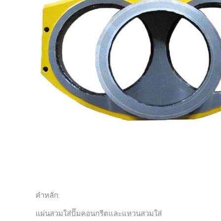
คำหลัก:
แผ่นสวมใส่ปั๊มคอนกรีตและแหวนสวมใส่