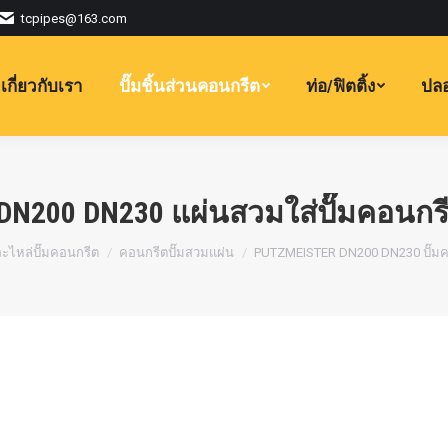
tcpipes@163.com
เกี่ยวกับเรา
ปั๊มชิ้นส่วนคอนกรีต
ท่อ/ฟิตติ้ง
ปลอ
DN200 DN230 แผ่นสวมใส่ปั๊มคอนก
นี่:
อะไหล่ปั๊มคอนกรีต
คอนกรีตปั๊มสวมแผ่น
PUTZMEISTER DN200 DN230 ปั๊ม