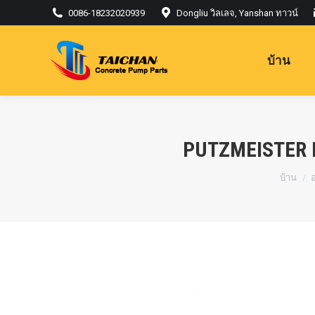
0086-18232020939
Dongliu วิลเลจ, Yanshan ทาวน์
บ้าน
PUTZMEISTER 
คุณอยู่ที่
บ้าน