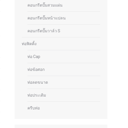
คอนกรีตปั๊มสวมแผ่น
คอนกรีตปั๊มหน้าแปลน
คอนกรีตปั๊มวาล์ว S
ท่อฟิตติ้ง
ท่อ Cap
ท่อข้อศอก
ท่อลดขนาด
ท่อประเดิม
ครีบท่อ