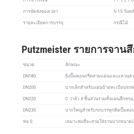
การจัดส่งของเวลา
5-15 วันหล
รายละเอียดการบรรจุ
กรณีไม้.
Putzmeister รายการจานส
ขนาด
ลักษณะ
DN180
ยิงปั๊มคอนกรีตสวมแผ่นและแหวนส
DN200
ปากเล็กสำหรับแผ่นป้ายทะเบียนรถ
DN220
C วาล์ว 4 ชิ้นส่วนรวมทั้งแผ่นสึกห
DN230
ปากใหญ่สำหรับรถบรรทุกติดปั๊มคอ
ท่อ S
เหมาะสมที่จะสวมใส่จานปากขนาดเ