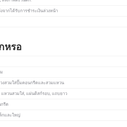
ังจากได้รับการชำระเงินล่วงหน้า
ึกหรอ
วม
พ่วงสวมใส่ปั๊มคอนกรีตและสวมแหวน
รอ, แหวนสวมใส่, แผ่นดิสก์รอบ, แถบยาว
นกรีต
ล็กและใหญ่