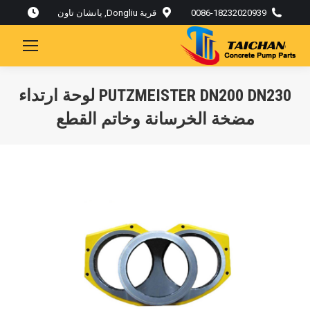
0086-18232020939
قرية Dongliu, يانشان تاون
PUTZMEISTER DN200 DN230 لوحة ارتداء
مضخة الخرسانة وخاتم القطع
أنت هنا: