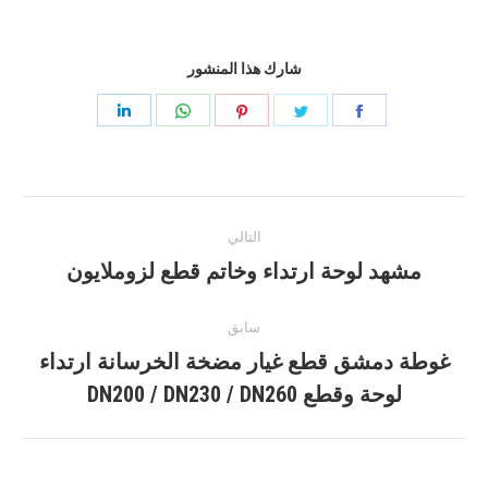
شارك هذا المنشور
مشاركه
مشاركه
مشاركه
مشاركه
مشاركه
فى
فى
فى
فى
فى
فيس
تغريد
موقع
ال
ينكدين
آخر
بوك
Pinterest
WhatsApp
التالي
الملاحة
مشهد لوحة ارتداء وخاتم قطع لزوملايون
مرحلة
ما
بعد
سابق
القادم:
غوطة دمشق قطع غيار مضخة الخرسانة ارتداء
المنشور
لوحة وقطع DN200 / DN230 / DN260
السابق: