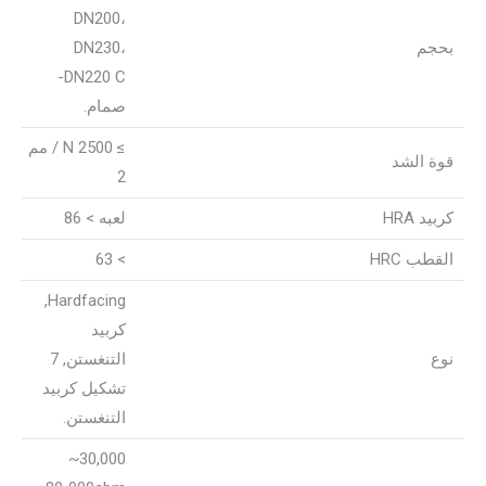
DN200،
بحجم
DN230،
DN220 C-
صمام.
≥ 2500 N / مم
قوة الشد
2
كربيد HRA
لعبه
> 86
القطب HRC
> 63
Hardfacing,
كربيد
نوع
التنغستن, 7
تشكيل كربيد
التنغستن.
30,000~