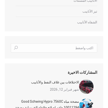
الأنابيب المسننات
تيز الأنابيب
الشفاه الأنابيب
بحث:
المشاركات الاخيرة
الاختلافات بين غلاف النفط والأنابيب
شهر فبراير 12, 2026
مضخة مياه Good Schwing Hypro 7560C
10011294 طقم إصلاح خلاطة الخرسانة مضخة