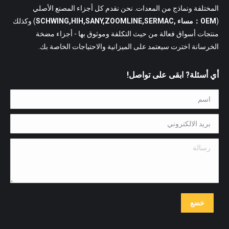
المختلفة ونماذج من المعدات. نحن نقدم كل أجزاء المصنع الأصلي
(
OEM：مساء ,SCHWING,HIH,SANY,ZOOMLINE,SERMAC
) وكذلك
منتجات أسواق فعالة من حيث التكلفة وموثوق بها - أجزاء مضخة
الخرسانة اخترت سيعتمد على الميزانية والاحتياجات الخاصة بك.
أي أسئلة? ابقى على تواصل!
اسم *
بريد الالكتروني *
رسالة
خضع