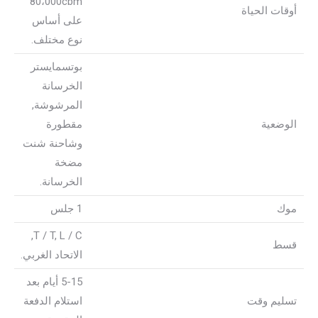
80،000cbm
أوقات الحياة
على أساس
نوع مختلف.
بوتسمايستر
الخرسانة
المرشوشة,
الوضعية
مقطورة
وشاحنة شنت
مضخة
الخرسانة.
موك
1 جلس
T / T, L / C,
قسط
الاتحاد الغربي.
5-15 أيام بعد
تسليم وقت
استلام الدفعة