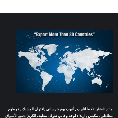
منتج تايشان: (
خط انابيب
, أنبوب بوم خرساني ,اقتران المشبك , خرطوم
مطاطي , مكبس , ارتداء لوحة وخاتم, طوقا , تنظيف الكرة
)لجميع الأسواق