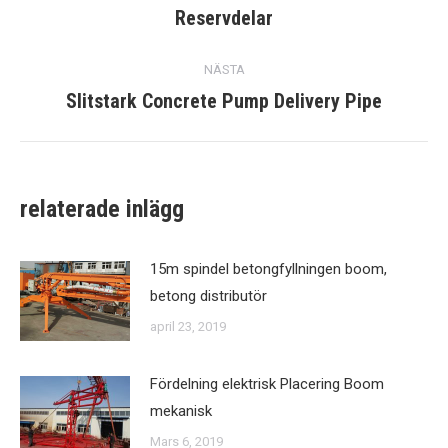
Tidigare
Reservdelar
inlägg:
NÄSTA
Slitstark Concrete Pump Delivery Pipe
Nästa
post:
relaterade inlägg
15m spindel betongfyllningen boom,
betong distributör
april 23, 2019
Fördelning elektrisk Placering Boom
mekanisk
Mars 6, 2019