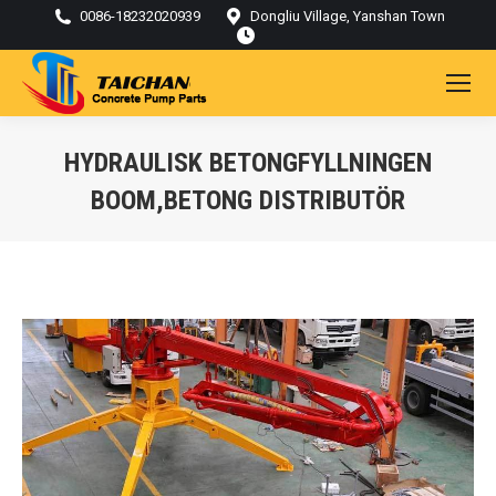
0086-18232020939
Dongliu Village, Yanshan Town
HYDRAULISK BETONGFYLLNINGEN
BOOM,BETONG DISTRIBUTÖR
Du är här: