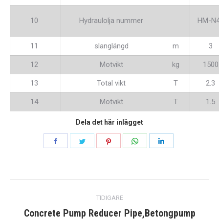
10
Hydraulolja nummer
HM-N
11
slanglängd
m
3
12
Motvikt
kg
1500
13
Total vikt
T
2.3
14
Motvikt
T
1.5
Dela det här inlägget
Dela
Dela
Dela
Dela
Dela
på
på
på
på
på
Facebook
Twitter
Pinterest
WhatsApp
Linkedin
post
TIDIGARE
navigering
Concrete Pump Reducer Pipe,Betongpump