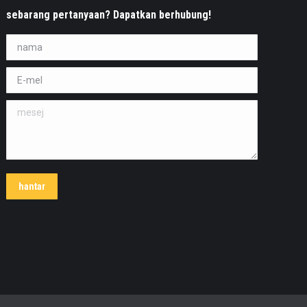
sebarang pertanyaan? Dapatkan berhubung!
nama *
E-mel *
mesej
hantar