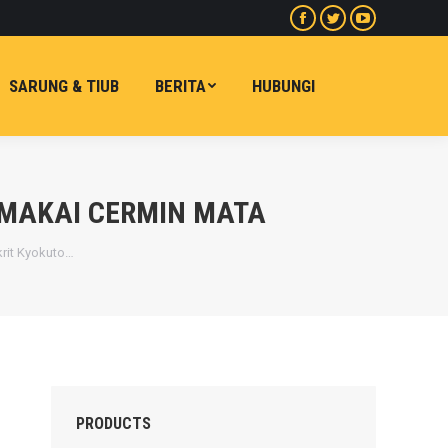
Facebook
Twitter
Youtube
halaman
halaman
halaman
dibuka
dibuka
dibuka
SARUNG & TIUB
BERITA
HUBUNGI
dalam
dalam
dalam
tetingkap
tetingkap
tetingkap
baharu
baharu
baharu
MAKAI CERMIN MATA
rit Kyokuto…
PRODUCTS