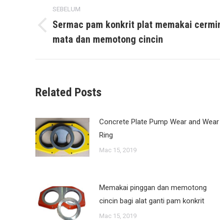
Post
SEBELUM
navigation
Sermac pam konkrit plat memakai cermi
Previous
mata dan memotong cincin
post:
Related Posts
Concrete Plate Pump Wear and Wear
Ring
Mac 15, 2019
Memakai pinggan dan memotong
cincin bagi alat ganti pam konkrit
Mac 15, 2019