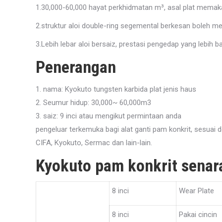
1.30,000-60,000 hayat perkhidmatan m³, asal plat memaka
2.struktur aloi double-ring segemental berkesan boleh me
3.Lebih lebar aloi bersaiz, prestasi pengedap yang lebih b
Penerangan
1. nama: Kyokuto tungsten karbida plat jenis haus
2. Seumur hidup: 30,000~ 60,000m3
3. saiz: 9 inci atau mengikut permintaan anda
pengeluar terkemuka bagi alat ganti pam konkrit, sesuai 
CIFA, Kyokuto, Sermac dan lain-lain.
Kyokuto pam konkrit senar
8 inci
Wear Plate
8 inci
Pakai cincin