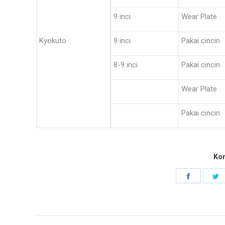
9 inci
Wear Plate
Kyokuto
9 inci
Pakai cincin
8-9 inci
Pakai cincin
Wear Plate
Pakai cincin
Kon
Kongsika
K
Faceboo
T