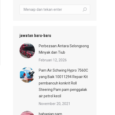
carian:
jawatan baru-baru
Perbezaan Antara Selongsong
Minyak dan Tiub
Februari 12, 2026
Pam Air Schwing Hypro 7560C
yang Baik 10011294 Repair Kit
pembancuh konkrit Roll
Steering Pam pam penggalak
air petrol kecil
November 20, 2021
bahagian pam