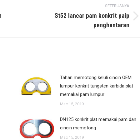
SETERUSNYA
n
St52 lancar pam konkrit paip
Next
penghantaran
post:
Tahan memotong keluli cincin OEM
lumpur konkrit tungsten karbida plat
memakai pam lumpur
Mac 15, 2019
DN125 konkrit plat memakai pam dan
cincin memotong
Mac 15, 2019