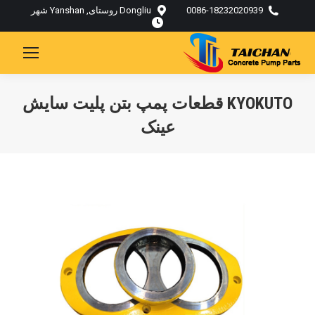
0086-18232020939
Dongliu روستای, Yanshan شهر
KYOKUTO قطعات پمپ بتن پلیت سایش
عینک
تو اینجایی: