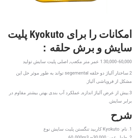
امکانات را برای Kyokuto پلیت
سایش و برش حلقه：
1.30,000-60,000 عمر متر مکعب, اصلی پلیت سایش تولید
2.ساختار آلیاژ دو حلقه segemental تواند به طور موثر حل این
مشکل از فروپاشی آلیاژ.
3.بیش از عرض آلیاژ اندازه, عملکرد آب بندی بهتر, بیشتر مقاوم در
برابر سایش.
شرح
1. نام: Kyokuto کاربید تنگستن پلیت سایش نوع
2. طول عمر: 30,000~ 60،000m3