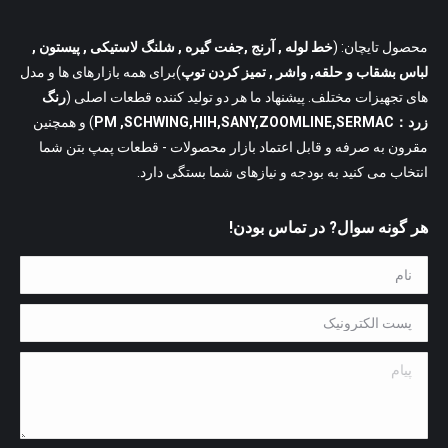
محصول تایچان: (
خط لوله
, آرنج ,جفت گیره , شلنگ لاستیکی , پیستون ,
لباس بشقاب و حلقه, واشر , تمیز کردن توپ
)برای همه بازارهای ها و مدل
های تجهیزات مختلف. پیشنهاد ما هر دو تولید کننده قطعات اصلی (
رنگ
زرد：PM ,SCHWING,HIH,SANY,ZOOMLINE,SERMAC
) و همچنین
مقرون به صرفه و قابل اعتماد بازار محصولات - قطعات پمپ بتن شما
انتخاب می کنید به بودجه و نیازهای شما بستگی دارد.
هر گونه سوال? در تماس بودن!
نام *
پست الکترونیک *
پیام