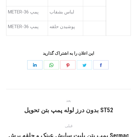
لباس بشقاب
پمپ 36-METER
پوشیدن حلقه
پمپ 36-METER
این اعلان را به اشتراک گذارید
به
به
به
به
به
اشتراک
اشتراک
اشتراک
اشتراک
اشتراک
بگذارید
بگذارید
بگذارید
بگذارید
بگذارید
ناوبری
فیس
توییتر
پینترست
واتساپ
لینک
بعد
بوک
نوشته
ST52 بدون درز لوله پمپ بتن تحویل
نوشته
بعدی:
قبلی
Sermac پمپ بتن پلیت سایش عینک و حلقه برش
پست