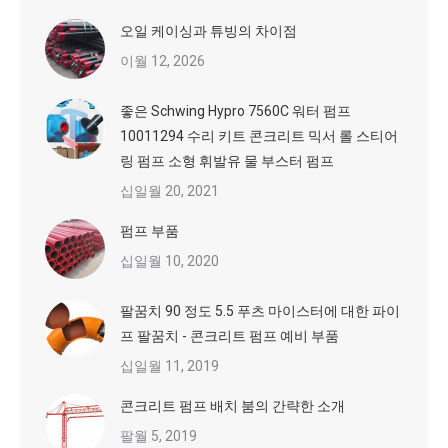
오일 케이싱과 튜빙의 차이점
이월 12, 2026
좋은 Schwing Hypro 7560C 워터 펌프
10011294 수리 키트 콘크리트 믹서 롤 스티어
링 펌프 소형 휘발유 물 부스터 펌프
십일월 20, 2021
펌프 부품
십일월 10, 2020
팔꿈치 90 정도 5.5 푸츠 마이스터에 대한 파이
프 팔꿈치 - 콘크리트 펌프 예비 부품
십일월 11, 2019
콘크리트 펌프 배치 붐의 간략한 소개
팔월 5, 2019