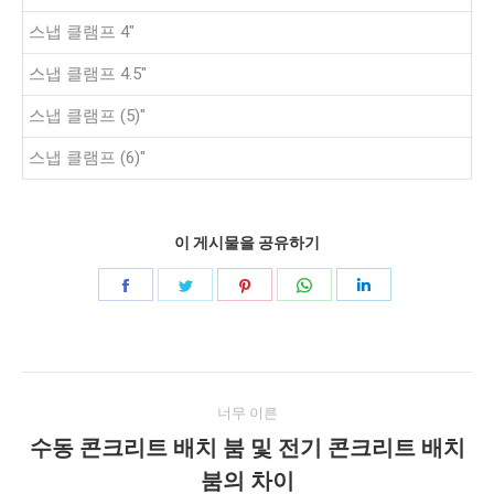
스냅 클램프 4″
스냅 클램프 4.5″
스냅 클램프 (5)″
스냅 클램프 (6)″
이 게시물을 공유하기
공
공
공
공
공
유
유
유
유
유
페
지
고
WhatsApp
링
게
이
저
객
에
크
너무 이른
스
귀
센
드
시
수동 콘크리트 배치 붐 및 전기 콘크리트 배치
북
다
터
인
이
붐의 차이
물
전