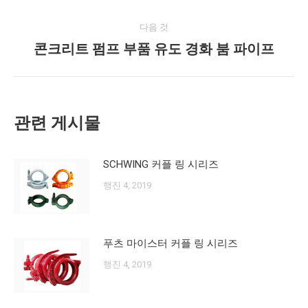
게
네
다음 것
시
콘크리트 펌프 부품 유도 경화 붐 파이프
다
비
물:
음
게
게
시
이
관련 게시물
물:
션
SCHWING 커플 링 시리즈
행진 4, 2019
푸츠 마이스터 커플 링 시리즈
행진 4, 2019