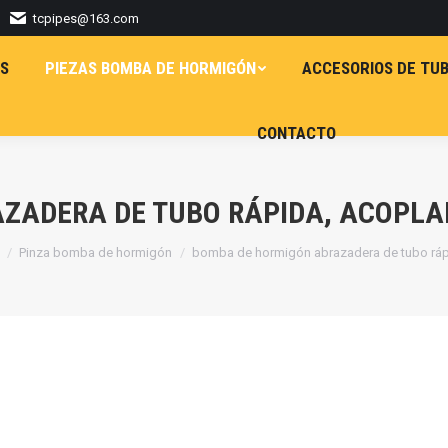
tcpipes@163.com
S
PIEZAS BOMBA DE HORMIGÓN
ACCESORIOS DE TUB
CONTACTO
ZADERA DE TUBO RÁPIDA, ACOPLAM
s aquí:
Pinza bomba de hormigón
bomba de hormigón abrazadera de tubo ráp