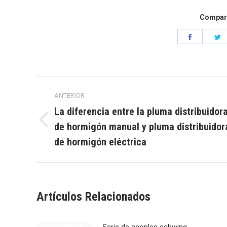
Compart
Comparti
C
en
e
Faceboo
G
Navegación
ANTERIOR
entre
La diferencia entre la pluma distribuidor
de hormigón manual y pluma distribuidor
Publicación
publicaciones
anterior:
de hormigón eléctrica
Artículos Relacionados
Serie de acoples schwing