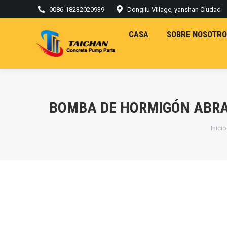
0086-18232020939
Dongliu Village, yanshan Ciudad
CASA
SOBRE NOSOTRO
BOMBA DE HORMIGÓN ABRA
Está
Inicio