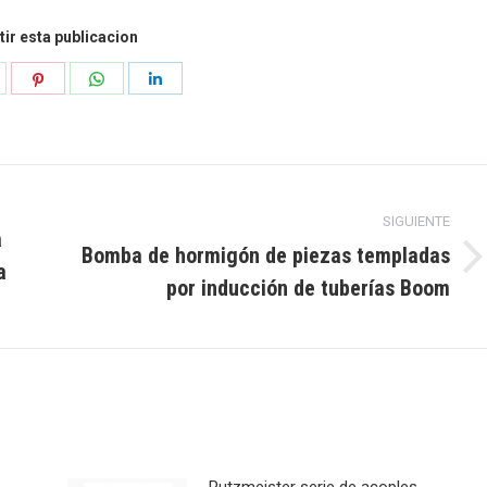
ir esta publicacion
r
ompartir
Compartir
Compartir
Compartir
n
en
en
en
k
orjeo
Pinterest
WhatsApp
LinkedIn
SIGUIENTE
a
Bomba de hormigón de piezas templadas
a
Publicación
por inducción de tuberías Boom
siguiente:
Putzmeister serie de acoples