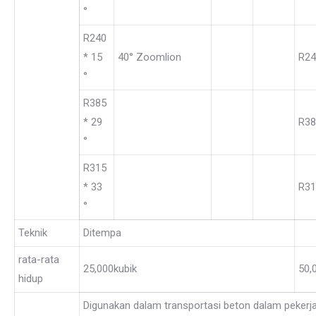
°
R240
* 15
40° Zoomlion
R24
°
R385
* 29
R38
°
R315
* 33
R31
°
Teknik
Ditempa
rata-rata
25,000kubik
50,
hidup
Digunakan dalam transportasi beton dalam pekerja