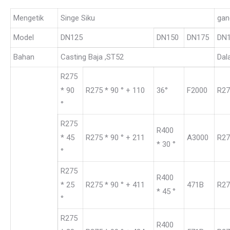
Mengetik
Singe Siku
gan
Model
DN125
DN150
DN175
DN
Bahan
Casting Baja ,ST52
Dal
R275
* 90
R275 * 90 ° + 110
36°
F2000
R27
°
R275
R400
* 45
R275 * 90 ° + 211
A3000
R27
* 30 °
°
R275
R400
* 25
R275 * 90 ° + 411
471B
R27
* 45 °
°
R275
R400