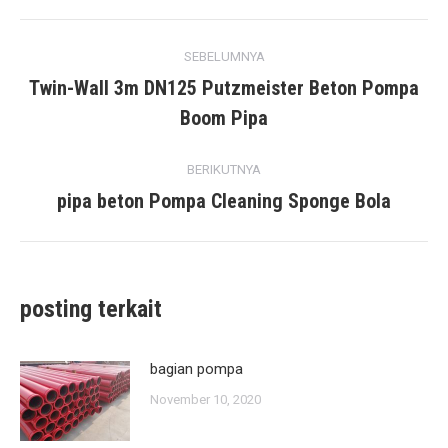
posting
apa
SEBELUMNYA
navigasi
Twin-Wall 3m DN125 Putzmeister Beton Pompa
posting
Boom Pipa
sebelumnya:
BERIKUTNYA
pipa beton Pompa Cleaning Sponge Bola
posting
berikutnya:
posting terkait
bagian pompa
November 10, 2020