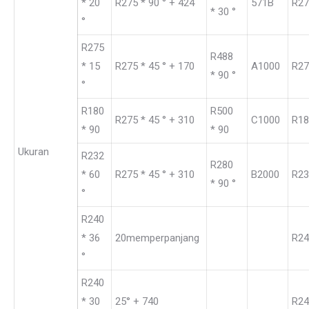
* 20
R275 * 90 ° + 424
571B
R27
* 30 °
°
R275
R488
* 15
R275 * 45 ° + 170
A1000
R27
* 90 °
°
R180
R500
R275 * 45 ° + 310
C1000
R18
* 90
* 90
Ukuran
R232
R280
* 60
R275 * 45 ° + 310
B2000
R23
* 90 °
°
R240
* 36
20memperpanjang
R24
°
R240
* 30
25° + 740
R24