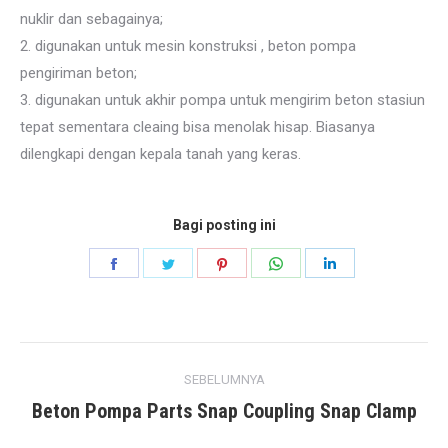
nuklir dan sebagainya;
2. digunakan untuk mesin konstruksi , beton pompa
pengiriman beton;
3. digunakan untuk akhir pompa untuk mengirim beton stasiun
tepat sementara cleaing bisa menolak hisap. Biasanya
dilengkapi dengan kepala tanah yang keras.
Bagi posting ini
Bagikan
Bagikan
Bagikan
Bagikan
Bagikan
di
di
di
di
di
Facebook
Kericau
pinterest
Ada
LinkedIn
posting
apa
SEBELUMNYA
navigasi
Beton Pompa Parts Snap Coupling Snap Clamp
posting
sebelumnya: