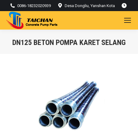
0086-18232020939
Desa Dongliu, Yanshan Kota
DN125 BETON POMPA KARET SELANG
Kamu di sini: