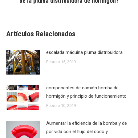
de la pluma distribuidora de hormigón?
siguiente:
Artículos Relacionados
escalada máquina pluma distribuidora
Febrero 15, 2019
componentes de camión bomba de
hormigón y principio de funcionamiento
Febrero 10, 2019
Aumentar la eficiencia de la bomba y de
por vida con el flujo del codo y