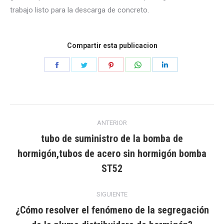
trabajo listo para la descarga de concreto.
Compartir esta publicacion
Compartir
Compartir
Compartir
Compartir
Compartir
en
en
en
en
en
Facebook
Gorjeo
Pinterest
WhatsApp
LinkedIn
Navegación
ANTERIOR
entre
tubo de suministro de la bomba de
hormigón,tubos de acero sin hormigón bomba
Publicación
publicaciones
anterior:
ST52
SIGUIENTE
¿Cómo resolver el fenómeno de la segregación
Publicación