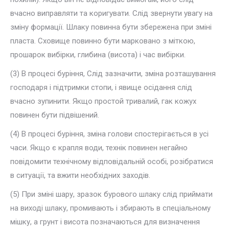
вчасно виправляти та коригувати. Слід звернути увагу на
зміну формації. Шлаку повинна бути збережена при зміні
пласта. Сховище повинно бути марковано з міткою,
прошарок вибірки, глибина (висота) і час вибірки.
(3) В процесі буріння, Слід зазначити, зміна розташування
господаря і підтримки стопи, і явище осідання слід
вчасно зупинити. Якщо простой тривалий, гак кожух
повинен бути підвішений.
(4) В процесі буріння, зміна голови спостерігається в усі
часи. Якщо є крапля води, технік повинен негайно
повідомити технічному відповідальній особі, розібратися
в ситуації, та вжити необхідних заходів.
(5) При зміні шару, зразок бурового шлаку слід приймати
на виході шлаку, промивають і збирають в спеціальному
мішку, а грунт і висота позначаються для визначення