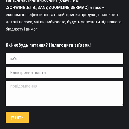
запасні частини виробника (
OEM：PM
,SCHWING,Е.І.В.,SANY,ZOOMLINE,SERMAC
) а також
економічно ефективні та надійні ринки продукції - конкретні
деталі насоса, які ви вибираєте, будуть залежати від вашого
бюджету і вимог.
Які-небудь питання? Налагодити зв'язок!
ім'я *
Електронна пошта *
повідомлення
уявити