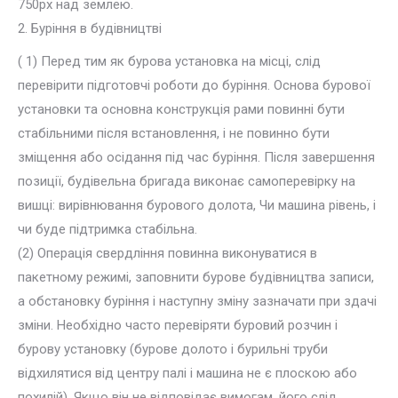
750px над землею.
2. Буріння в будівництві
( 1) Перед тим як бурова установка на місці, слід
перевірити підготовчі роботи до буріння. Основа бурової
установки та основна конструкція рами повинні бути
стабільними після встановлення, і не повинно бути
зміщення або осідання під час буріння. Після завершення
позиції, будівельна бригада виконає самоперевірку на
вишці: вирівнювання бурового долота, Чи машина рівень, і
чи буде підтримка стабільна.
(2) Операція свердління повинна виконуватися в
пакетному режимі, заповнити бурове будівництва записи,
а обстановку буріння і наступну зміну зазначати при здачі
зміни. Необхідно часто перевіряти буровий розчин і
бурову установку (бурове долото і бурильні труби
відхилятися від центру палі і машина не є плоскою або
похилій). Якщо він не відповідає вимогам, його слід