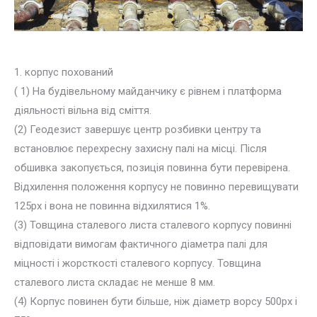
1. корпус похований
( 1) На будівельному майданчику є рівнем і платформа
діяльності вільна від сміття.
(2) Геодезист завершує центр розбивки центру та
встановлює перехресну захисну палі на місці. Після
обшивка закопується, позиція повинна бути перевірена.
Відхилення положення корпусу не повинно перевищувати
125px і вона не повинна відхилятися 1%.
(3) Товщина сталевого листа сталевого корпусу повинні
відповідати вимогам фактичного діаметра палі для
міцності і жорсткості сталевого корпусу. Товщина
сталевого листа складає не менше 8 мм.
(4) Корпус повинен бути більше, ніж діаметр ворсу 500px і