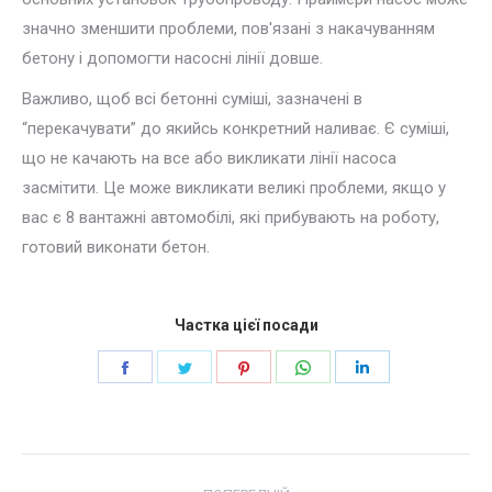
значно зменшити проблеми, пов'язані з накачуванням
бетону і допомогти насосні лінії довше.
Важливо, щоб всі бетонні суміші, зазначені в
“перекачувати” до якийсь конкретний наливає. Є суміші,
що не качають на все або викликати лінії насоса
засмітити. Це може викликати великі проблеми, якщо у
вас є 8 вантажні автомобілі, які прибувають на роботу,
готовий виконати бетон.
Частка цієї посади
Поділіться
Поділіться
Поділіться
Поділіться
Поділіться
далі
далі
далі
далі
далі
facebook
щебет
Pinterest
WhatsApp
LinkedIn
повідомлення