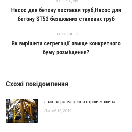
ПОПЕРЕДНІЙ
навігації
Насос для бетону поставки труб,Насос для
Попередній
бетону ST52 безшовних сталевих труб
пост:
НАСТУПНОГО
Як вирішити сегрегації явище конкретного
Наступний
буму розміщення?
запис:
Схожі повідомлення
лазіння розміщення стріли машина
Лютий 15, 2019