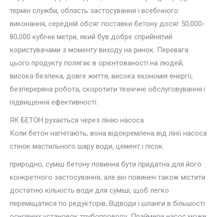
термін служби, область застосування і всебічного
виконання, середній обсяг поставки бетону досяг 50,000-
80,000 кубічні метри, який був добре сприйнятий
користувачами з моменту виходу на ринок. Перевага
цього продукту полягає в орієнтованості на людей,
висока безпека, довге життя, висока економія енергії,
безперервна робота, скоротити технічне обслуговування і
підвищення ефективності.
ЯК БЕТОН рухається через лінію насоса
Коли бетон нагнітають, вона відокремлена від лінії насоса
стінок мастильного шару води, цемент і пісок.
природно, суміш бетону повинна бути придатна для його
конкретного застосування, але він повинен також містити
достатню кількість води для суміші, щоб легко
переміщатися по редукторів, Відводи і шланги в більшості
основних установок трубопроводу. Праймери насос може