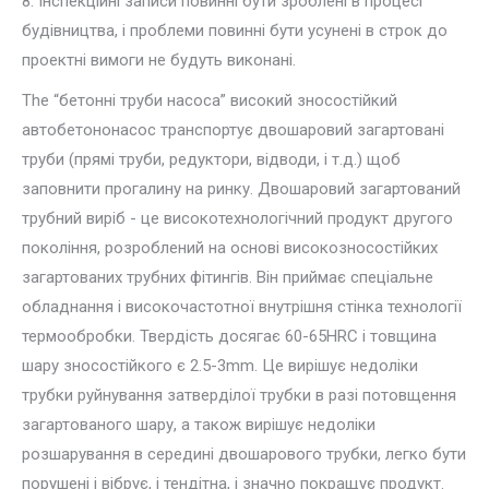
8. Інспекційні записи повинні бути зроблені в процесі
будівництва, і проблеми повинні бути усунені в строк до
проектні вимоги не будуть виконані.
The
“бетонні труби насоса” високий зносостійкий
автобетононасос транспортує двошаровий загартовані
труби (прямі труби, редуктори, відводи, і т.д.) щоб
заповнити прогалину на ринку. Двошаровий загартований
трубний виріб - це високотехнологічний продукт другого
покоління, розроблений на основі високозносостійких
загартованих трубних фітингів. Він приймає спеціальне
обладнання і високочастотної внутрішня стінка технології
термообробки. Твердість досягає 60-65HRC і товщина
шару зносостійкого є 2.5-3mm. Це вирішує недоліки
трубки руйнування затверділої трубки в разі потовщення
загартованого шару, а також вирішує недоліки
розшарування в середині двошарового трубки, легко бути
порушені і вібрує, і тендітна, і значно покращує продукт.