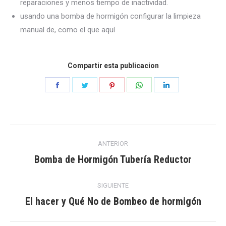
reparaciones y menos tiempo de inactividad.
usando una bomba de hormigón configurar la limpieza
manual de, como el que aquí
Compartir esta publicacion
Compartir
Compartir
Compartir
Compartir
Compartir
en
en
en
en
en
Facebook
Gorjeo
Pinterest
WhatsApp
LinkedIn
Navegación
ANTERIOR
entre
Bomba de Hormigón Tubería Reductor
Publicación
anterior:
publicaciones
SIGUIENTE
El hacer y Qué No de Bombeo de hormigón
Publicación
siguiente: