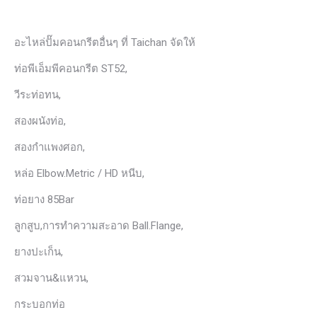
อะไหล่ปั๊มคอนกรีตอื่นๆ ที่ Taichan จัดให้
ท่อพีเอ็มพีคอนกรีต ST52,
วีระท่อทน,
สองผนังท่อ,
สองกำแพงศอก,
หล่อ Elbow.Metric / HD หนีบ,
ท่อยาง 85Bar
ลูกสูบ,การทำความสะอาด Ball.Flange,
ยางปะเก็น,
สวมจาน&แหวน,
กระบอกท่อ