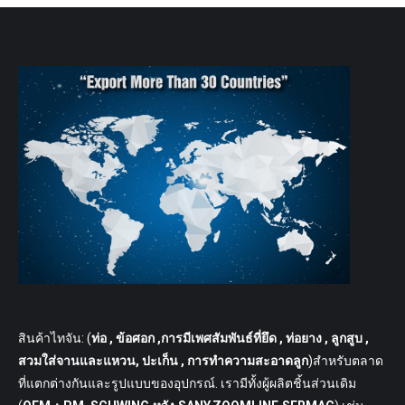
สินค้าไทจัน: (
ท่อ
, ข้อศอก ,การมีเพศสัมพันธ์ที่ยึด , ท่อยาง , ลูกสูบ ,
สวมใส่จานและแหวน, ปะเก็น , การทำความสะอาดลูก
)สำหรับตลาด
ที่แตกต่างกันและรูปแบบของอุปกรณ์. เรามีทั้งผู้ผลิตชิ้นส่วนเดิม