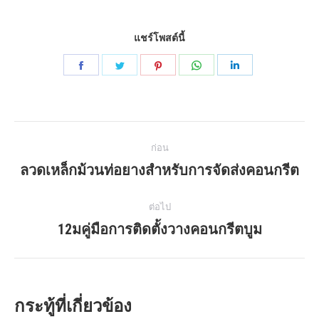
แชร์โพสต์นี้
แบ่ง
แบ่ง
แบ่ง
แบ่ง
แบ่ง
ปัน
ปัน
ปัน
ปัน
ปัน
บน
บน
บน
บน
บน
นำทาง
Facebook
พูด
Pinterest
WhatsApp
LinkedIn
ก่อน
เบา
โพสต์
ลวดเหล็กม้วนท่อยางสำหรับการจัดส่งคอนกรีต
โพสต์
และ
ก่อน
รวดเร็ว
หน้า:
ต่อไป
12มคู่มือการติดตั้งวางคอนกรีตบูม
โพสต์
ถัด
ไป:
กระทู้ที่เกี่ยวข้อง