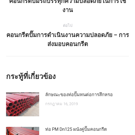
คอนกรีตปั๊มรถบรรทุกความปลอดภัยในการใช้
และ
โพสต์
งาน
รวดเร็ว
ก่อน
หน้า:
ต่อไป
คอนกรีตปั๊มการดำเนินงานความปลอดภัย – การ
โพสต์
ส่งมอบคอนกรีต
ถัด
ไป:
กระทู้ที่เกี่ยวข้อง
ลักษณะของท่อปั๊มทนต่อการสึกหรอ
กรกฎาคม 16, 2019
ท่อ PM Dn125 ผนังคู่ปั๊มคอนกรีต