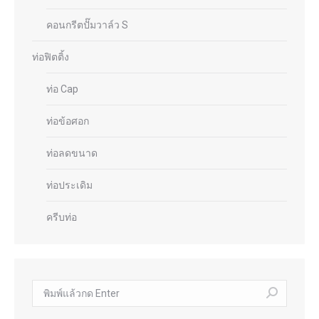
คอนกรีตปั๊มวาล์ว S
ท่อฟิตติ้ง
ท่อ Cap
ท่อข้อศอก
ท่อลดขนาด
ท่อประเดิม
ครีบท่อ
ค้นหา: