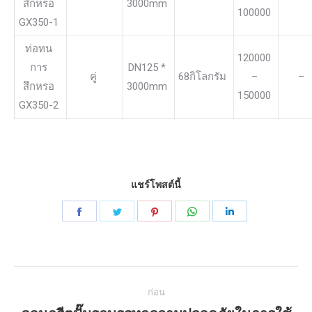
สึกหรอ
3000mm
100000
GX350-1
ท่อทน
120000
การ
DN125 *
คู่
68กิโลกรัม
–
–
สึกหรอ
3000mm
150000
GX350-2
แชร์โพสต์นี้
แบ่ง
แบ่ง
แบ่ง
แบ่ง
แบ่ง
ปัน
ปัน
ปัน
ปัน
ปัน
บน
บน
บน
บน
บน
นำทาง
Facebook
พูด
Pinterest
WhatsApp
LinkedIn
ก่อน
เบา
โพสต์