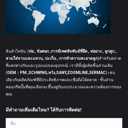
สินค้าไทจัน: (
ท่อ
, ข้อศอก ,การมีเพศสัมพันธ์ที่ยึด , ท่อยาง , ลูกสูบ ,
สวมใส่จานและแหวน, ปะเก็น , การทำความสะอาดลูก
)สำหรับตลาด
ที่แตกต่างกันและรูปแบบของอุปกรณ์. เรามีทั้งผู้ผลิตชิ้นส่วนเดิม
(
OEM：PM ,SCHWING,หวัง,SANY,ZOOMLINE,SERMAC
) เช่น
เดียวกับผลิตภัณฑ์ที่มีประสิทธิภาพและเชื่อถือได้ตลาด - ชิ้นส่วน
คอนกรีตปั๊มที่คุณเลือกจะขึ้นอยู่กับงบประมาณและความต้องการของ
คุณ.
มีคำถามเพิ่มเติมไหม? ได้รับการติดต่อ!
ชื่อ *