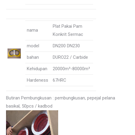
Plat Pakai Pam
nama
Konkrit Sermac
model
DN200 DN230
bahan
DURO22 / Carbide
Kehidupan
20000m³-80000m³
Hardeness
67HRC
Butiran Pembungkusan : pembungkusan, pepejal pelana
basikal, 50pcs / kadbod