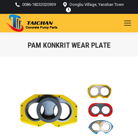
0086-18232020939
Dongliu Village, Yanshan Town
PAM KONKRIT WEAR PLATE
Kamu di sini: