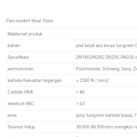
Pam konkrit Wear Plate
Maklumat produk
bahan
plat keluli aloi keras tungste
Spesifikasi
DN180,DN200, DN230, DN250 da
permohonan
Putzmeister, Schwing, Sany, Zo
karbida Kekuatan tegangan
≥ 2500 N / mm2
Carbide HRA
> 86
elektrod HRC
> 63
jenis
jenis tungsten karbida biasa, 
Seumur hidup
30,000-80,000cbm mengikut r