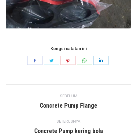
Kongsi catatan ini
Kongsikan
Kongsikan
Kongsikan
Kongsikan
Kongsikan
Facebook
Twitter
Pinterest
WhatsApp
LinkedIn
Post
SEBELUM
navigation
Concrete Pump Flange
Previous
post:
SETERUSNYA
Concrete Pump kering bola
Next