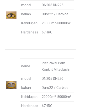
model
DN205 DN225
bahan
Duro22 / Carbide
Kehidupan
20000m³-80000m³
Hardeness
67HRC
Plat Pakai Pam
nama
Konkrit Mitsubishi
model
DN205 DN220
bahan
Duro22 / Carbide
Kehidupan
20000m³-80000m³
Hardeness
67HRC