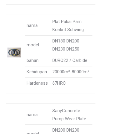
Plat Pakai Pam
nama
Konkrit Schwing
DN180 DN200
model
DN230 DN250
bahan
DURO22 / Carbide
Kehidupan
20000m³-80000m³
Hardeness
67HRC
SanyConcrete
nama
Pump Wear Plate
DN200 DN230