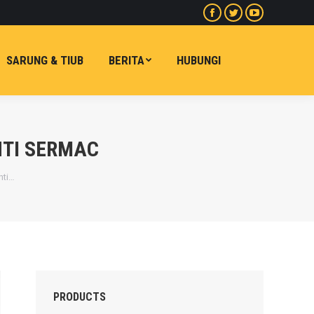
Facebook
Twitter
Youtube
halaman
halaman
halaman
dibuka
dibuka
dibuka
SARUNG & TIUB
BERITA
HUBUNGI
dalam
dalam
dalam
tetingkap
tetingkap
tetingkap
baharu
baharu
baharu
NTI SERMAC
nti…
PRODUCTS