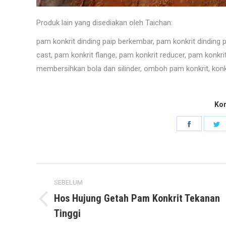
Produk lain yang disediakan oleh Taichan:
pam konkrit dinding paip berkembar, pam konkrit dinding p
cast, pam konkrit flange, pam konkrit reducer, pam konkri
membersihkan bola dan silinder, omboh pam konkrit, ko
Kon
Kongsika
K
Faceboo
T
Post
SEBELUM
navigation
Hos Hujung Getah Pam Konkrit Tekanan
Previous
Tinggi
post: