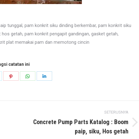
aip tunggal, pam konkrit siku dinding berkembar, pam konkrit siku
t hos getah, pam konkrit pengapit gandingan, gasket getah,
nkrit plat memakai pam dan memotong cincin
gsi catatan ini
n
ongsikan
Kongsikan
Kongsikan
Kongsikan
k
witter
Pinterest
WhatsApp
LinkedIn
SETERUSNYA
Concrete Pump Parts Katalog : Boom
Next
paip, siku, Hos getah
post: