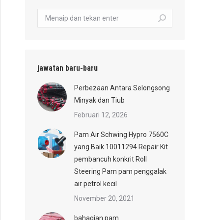
carian:
jawatan baru-baru
Perbezaan Antara Selongsong
Minyak dan Tiub
Februari 12, 2026
Pam Air Schwing Hypro 7560C
yang Baik 10011294 Repair Kit
pembancuh konkrit Roll
Steering Pam pam penggalak
air petrol kecil
November 20, 2021
bahagian pam