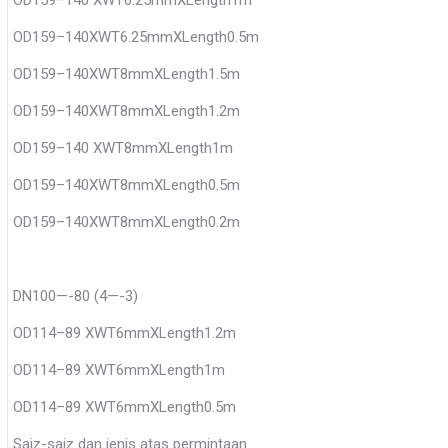
OD159–140 XWT6.25mmXLength1m
OD159–140XWT6.25mmXLength0.5m
OD159–140XWT8mmXLength1.5m
OD159–140XWT8mmXLength1.2m
OD159–140 XWT8mmXLength1m
OD159–140XWT8mmXLength0.5m
OD159–140XWT8mmXLength0.2m
DN100—-80 (4—-3)
OD114–89 XWT6mmXLength1.2m
OD114–89 XWT6mmXLength1m
OD114–89 XWT6mmXLength0.5m
Saiz-saiz dan jenis atas permintaan