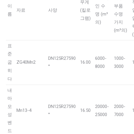
무게
이
인 수
부품
자료
사양
(킬로
름
명 (m³
수명
그램)
의)
가지
(m³의)
표
준
DN125R27590
6000-
1000-
굽
ZG40Mn2
16.00
°
8000
3000
히
다
내
마
모
DN125R27590
20000-
2000-
Mn13-4
16.50
성
°
25000
7000
벤
드