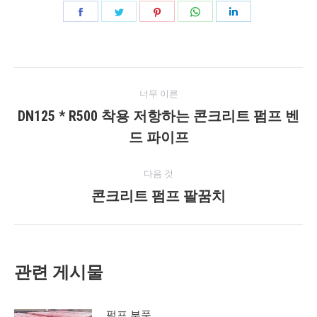
공
공
공
공
공
유
유
유
유
유
페
지
고
WhatsApp
링
게
이
저
객
에
크
너무 이른
스
귀
센
드
시
DN125 * R500 착용 저항하는 콘크리트 펌프 벤
북
다
터
인
이
드 파이프
물
전
게
네
다음 것
시
콘크리트 펌프 팔꿈치
다
비
물:
음
게
게
시
이
관련 게시물
물:
션
펌프 부품