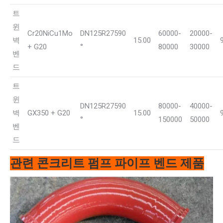
트
윈
Cr20NiCu1Mo
DN125R27590
60000-
20000-
벽
15.00
+ G20
°
80000
30000
벤
드
트
윈
DN125R27590
80000-
40000-
벽
GX350 + G20
15.00
°
150000
50000
벤
드
관련 콘크리트 펌프 파이프 벤드 제품