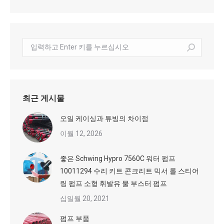
수
색:
최근 게시물
오일 케이싱과 튜빙의 차이점
이월 12, 2026
좋은 Schwing Hypro 7560C 워터 펌프
10011294 수리 키트 콘크리트 믹서 롤 스티어
링 펌프 소형 휘발유 물 부스터 펌프
십일월 20, 2021
펌프 부품