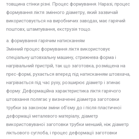
товщина стінки різні. Процес формування. Наразі, процес
формування ліктя змінного діаметру, який зазвичай
використовується на виробничих заводах, має гарячий
поштовх, штампування, екструзія тощо.
a
. формування гарячим натисканням
Змінний процес формування ліктя використовує
спеціальну штовхальну машину, стрижнева форма і
нагрівальний пристрій, так що заготовка, розміщена на
прес-формі, рухається вперед під натисканням штовхача,
нагрівається під час руху, розширює діаметр і згинає
форму. Деформаційна характеристика ліктя гарячого
штовхання полягає у визначенні діаметра заготовки
трубки за законом зміни об’єму до і після пластичної
деформації металевого матеріалу, діаметр
використовуваної заготовки трубки менший, ніж діаметр
ліктьового суглоба, і процес деформації заготовки