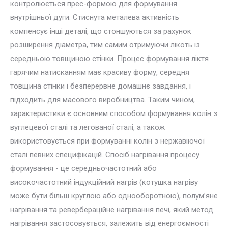
контролюється прес-формою для формування
внутрішньої дуги. Стиснута металева активність
компенсує інші деталі, що стоншуються за рахунок
розширення діаметра, тим самим отримуючи лікоть із
середньою товщиною стінки. Процес формування ліктя
гарячим натисканням має красиву форму, середня
товщина стінки і безперервне домашнє завдання, і
підходить для масового виробництва. Таким чином,
характеристики є основним способом формування колін з
вуглецевої сталі та легованої сталі, а також
використовується при формуванні колін з нержавіючої
сталі певних специфікацій. Спосіб нагрівання процесу
формування - це середньочастотний або
високочастотний індукційний нагрів (котушка нагріву
може бути більш круглою або однооборотною), полум’яне
нагрівання та ревербераційне нагрівання печі, який метод
нагрівання застосовується, залежить від енергоємності