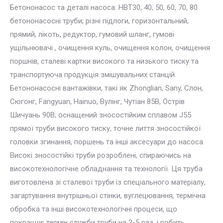
Бетононасос та деталі насоса: HBT30, 40, 50, 60, 70, 80
бетононасосні труби; різні підлоги, горизонтальний,
прямий, лікоть, редуктор, гумовий шланг, гумові
ущільнювачі , очищення куль, очищення колон, очищення
поршнів, сталеві картки високого та низького тиску та
транспортуюча продукція змішувальних станцій.
Бетононасосні вантажівки, такі як Zhonglian, Sany, Слон,
Сюгонг, Fangyuan, Hainuo, Вулінг, Чутіан 85В, Острів
Шичуань 90В; оснащений зносостійким сплавом J55
прямої труби високого тиску, точне лиття зносостійкої
головки згинання, поршень та інші аксесуари до насоса.
Високі зносостійкі труби розроблені, спираючись на
високотехнологічне обладнання та технології. Ця труба
виготовлена ​​зі сталевої труби із спеціального матеріалу,
загартування внутрішньої стінки, вуглецювання, термічна
обробка та інші високотехнологічні процеси, що
покращує термін служби труби на 3-5 раз, і робить