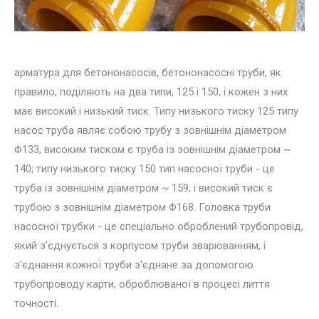
арматура для бетононасосів, бетононасосні труби, як
правило, поділяють на два типи, 125 і 150, і кожен з них
має високий і низький тиск. Типу низького тиску 125 типу
насос труба являє собою трубу з зовнішнім діаметром
Φ133, високим тиском є ​​труба із зовнішнім діаметром ~
140; типу низького тиску 150 тип насосної труби - це
труба із зовнішнім діаметром ~ 159, і високий тиск є
трубою з зовнішнім діаметром Φ168. Головка труби
насосної трубки - це спеціально оброблений трубопровід,
який з'єднується з корпусом труби зварюванням, і
з'єднання кожної труби з'єднане за допомогою
трубопроводу карти, оброблюваної в процесі лиття
точності.