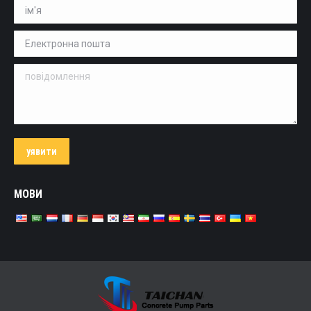
ім'я *
Електронна пошта *
повідомлення
уявити
МОВИ