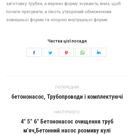
заготовку трубки, а верхню форму зсувають вниз, щоб
почати пресувати, а лікоть утворений обмеженням
зовнішньої форми та опорою внутрішньої форми.
Частка цієї посади
Поділіться
Поділіться
Поділіться
Поділіться
Поділіться
далі
далі
далі
далі
далі
facebook
щебет
Pinterest
WhatsApp
LinkedIn
повідомлення
ПОПЕРЕДНІЙ
навігації
бетононасос, Трубопроводи і комплектуючі
Попередній
пост:
НАСТУПНОГО
4″ 5″ 6″ Бетононасос очищення труб
Наступний
м'яч,Бетонний насос розмиву кулі
запис: