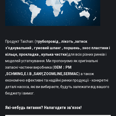
Продукт Taichan: (
трубопровід
, лікоть ,затиск
з'єднувальний , гумовий шланг , поршень , знос пластини і
кільце, прокладка , кулька чистки
)для всіх різних ринків і
моделей устаткування. Ми пропонуємо як оригінальні
запасні частини виробника (
OEM：PM
,SCHWING,Е.І.В.,SANY,ZOOMLINE,SERMAC
) а також
економічно ефективні та надійні ринки продукції - конкретні
деталі насоса, які ви вибираєте, будуть залежати від вашого
бюджету і вимог.
Які-небудь питання? Налагодити зв'язок!