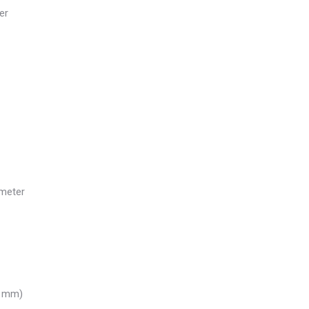
er
 meter
5 mm)