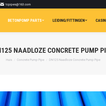
tcpipes@163.com
BETONPOMP PARTS
LEIDING/FITTINGEN
CASIN
125 NAADLOZE CONCRETE PUMP P
Je bent hier:
Huis
Concrete Pump Pipe
DN125 Naadloze Concrete Pump Pipe