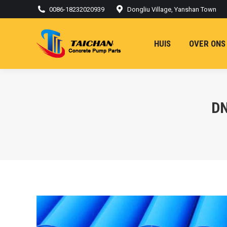
0086-18232020939
Dongliu Village, Yanshan Town
HUIS
OVER ONS
DN