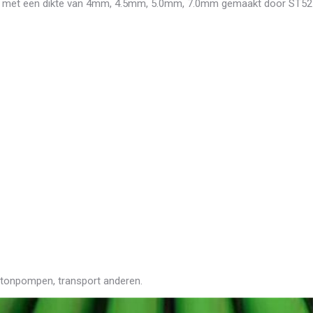
 met een dikte van 4mm, 4.5mm, 5.0mm, 7.0mm gemaakt door ST52
etonpompen, transport anderen.