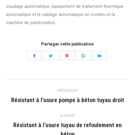
soudage automatique, équipement de traitement thermique
automatique et le sablage automatique en continu et la
machine de pulvérisation.
Partager cette publication
Partager
Partager
Partager
Partager
Partager
sur
sur
sur
sur
sur
Facebook
Gazouillement
Pinterest
WhatsApp
LinkedIn
Navigation
PRÉCÉDENT
article
Résistant à l'usure pompe à béton tuyau droit
Article
précédent
:
SUIVANT
Résistant à l'usure tuyau de refoulement en
Article
béton