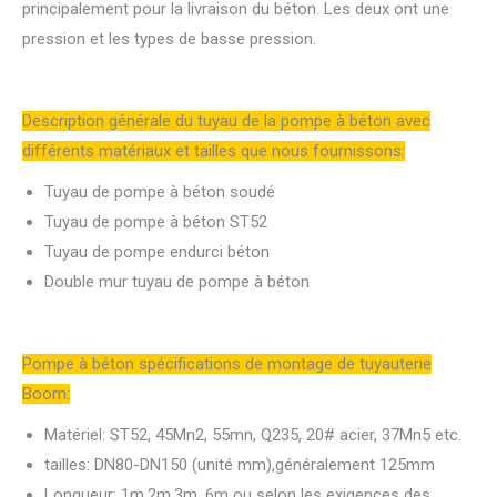
principalement pour la livraison du béton. Les deux ont une
pression et les types de basse pression.
Description générale du tuyau de la pompe à béton avec
différents matériaux et tailles que nous fournissons:
Tuyau de pompe à béton soudé
Tuyau de pompe à béton ST52
Tuyau de pompe endurci béton
Double mur tuyau de pompe à béton
Pompe à béton spécifications de montage de tuyauterie
Boom:
Matériel: ST52, 45Mn2, 55mn, Q235, 20# acier, 37Mn5 etc.
tailles: DN80-DN150 (unité mm),généralement 125mm
Longueur: 1m,2m,3m, 6m ou selon les exigences des