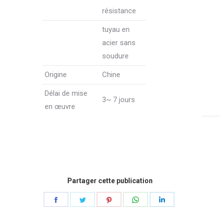
résistance
tuyau en
acier sans
soudure
Origine
Chine
Délai de mise
3~ 7 jours
en œuvre
Partager cette publication
Partager
Partager
Partager
Partager
Partager
sur
sur
sur
sur
sur