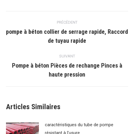
Facebook
Gazouillement
Pinterest
WhatsApp
LinkedIn
Navigation
PRÉCÉDENT
article
pompe à béton collier de serrage rapide, Raccord
Article
de tuyau rapide
précédent
:
SUIVANT
Pompe à béton Pièces de rechange Pinces à
Article
haute pression
suivant
:
Articles Similaires
caractéristiques du tube de pompe
résistant à l'usure