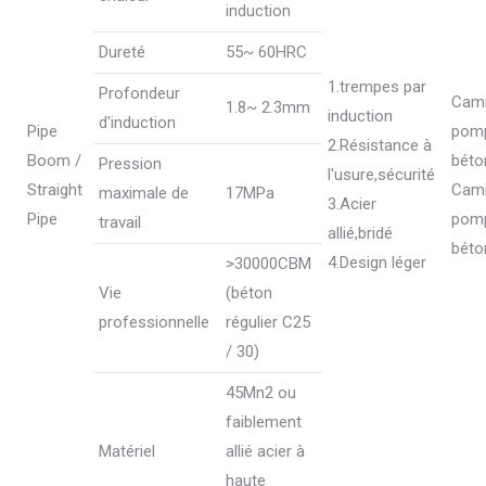
induction
Dureté
55~ 60HRC
1.trempes par
Profondeur
Cam
1.8~ 2.3mm
induction
d'induction
Pipe
pom
2.Résistance à
Boom /
béto
Pression
l'usure,sécurité
Straight
Cam
maximale de
17MPa
3.Acier
Pipe
pom
travail
allié,bridé
béto
4.Design léger
>30000CBM
Vie
(béton
professionnelle
régulier C25
/ 30)
45Mn2 ou
faiblement
Matériel
allié acier à
haute