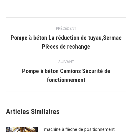
sur
sur
sur
sur
sur
Facebook
Gazouillement
Pinterest
WhatsApp
LinkedIn
Navigation
PRÉCÉDENT
article
Pompe à béton La réduction de tuyau,Sermac
Article
Pièces de rechange
précédent
:
SUIVANT
Pompe à béton Camions Sécurité de
Article
fonctionnement
suivant
:
Articles Similaires
machine à flèche de positionnement